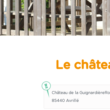
ntact &
Access
Le châte
Château de la GuignardièreRo
85440 Avrillé