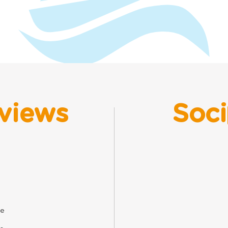
views
Soci
ne