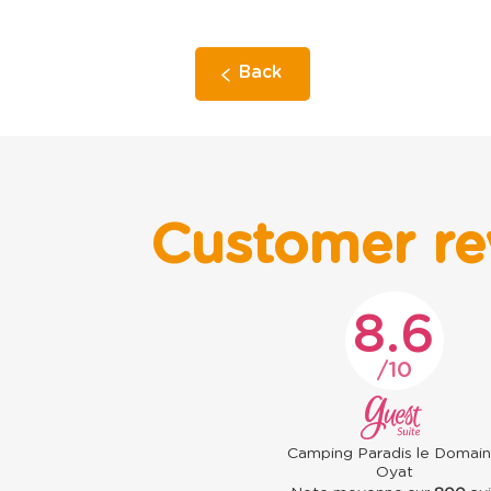
Back
Customer re
8.6
10
Camping Paradis le Domai
Oyat