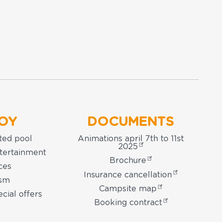
OY
DOCUMENTS
ted pool
Animations april 7th to 11st
2025
ntertainment
Brochure
ces
Insurance cancellation
ism
Campsite map
cial offers
Booking contract