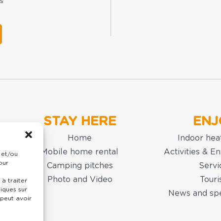
s
STAY HERE
ENJ
Home
Indoor hea
Mobile home rental
Activities & E
 et/ou
our
Camping pitches
Servi
Photo and Video
Tour
à traiter
iques sur
News and spe
 peut avoir