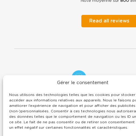
Note moyenne sur
800
avi
Read all reviews
Domaine
Oyat
Gérer le consentement
campsite
7 rue du Centre -
85800
Le Fenouiller
Nous utilisons des technologies telles que les cookies pour stocker
Vendée Pays de la Loire
accéder aux informations relatives aux appareils. Nous le faisons p
02 51 55 11 35
améliorer l’expérience de navigation et pour afficher des publicités
contact@domaineoyat.com
(non-)personnalisées. Consentir à ces technologies nous autorisera 
des données telles que le comportement de navigation ou les ID un
ce site. Le fait de ne pas consentir ou de retirer son consentement
un effet négatif sur certaines fonctonnalités et caractéristiques.