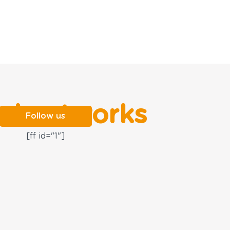
al networks
Follow us
[ff id="1"]