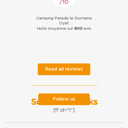
10
Camping Paradis le Domaine
Oyat
Note moyenne sur
800
avis
Read all reviews
Follow us
Social networks
[ff id="1"]