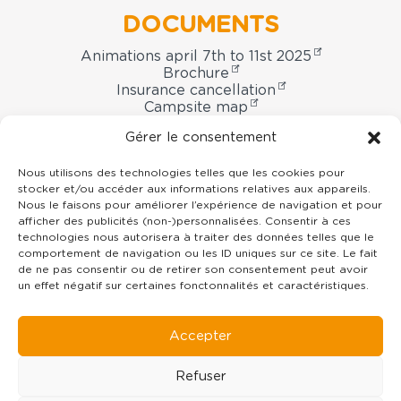
DOCUMENTS
Animations april 7th to 11st 2025
Brochure
Insurance cancellation
Campsite map
Booking contract
Gérer le consentement
Nous utilisons des technologies telles que les cookies pour
stocker et/ou accéder aux informations relatives aux appareils.
Domaine
Nous le faisons pour améliorer l’expérience de navigation et pour
afficher des publicités (non-)personnalisées. Consentir à ces
Oyat
technologies nous autorisera à traiter des données telles que le
campsite
7 rue du Centre -
85800
Le Fenouiller
comportement de navigation ou les ID uniques sur ce site. Le fait
Vendée Pays de la Loire
de ne pas consentir ou de retirer son consentement peut avoir
un effet négatif sur certaines fonctonnalités et caractéristiques.
02 51 55 11 35
contact@domaineoyat.com
Accepter
Refuser