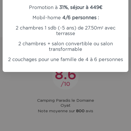
Promotion à
31%, séjour à 449€
Mobil-home
4/6 personnes :
Retour
2 chambres 1 sdb (-5 ans) de 27.50m² avec
terrasse
2 chambres + salon convertible ou salon
transformable
Avis clients
2 couchages pour une famille de 4 à 6 personnes
8.6
10
Camping Paradis le Domaine
Oyat
Note moyenne sur
800
avis