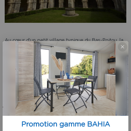
Au cœur d’un petit village typique du Bas-Poitou, la
beauté de
l’abbaye de Nieul
vous donne rendez-
vous…
Fondée en 1068, l’abbaye Saint-Vincent dévoile ses
charmes romans et vous ouvre les portes de son
ensemble monastique remarquablement conservé.
Déambulant sans précipitation, admirez la belle
abbatiale et le seul cloître roman complet de
l’Ouest français.
Si vous cherchez une
location de mobil-home
près
de Nieul sur l’Autise, contactez le
camping Oyat
au
Promotion gamme BAHIA
02 51 55 11 35.