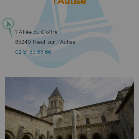
l’Autise
t restaurant
Services
es spéciales
1 Allée du Cloître
85240 Nieul-sur-l'Autise
Tourisme
02 51 53 66 66
uvrir Saint
les Croix de
Vie
ion de salle
aint Gilles
oix de Vie
chargements
act & Accès