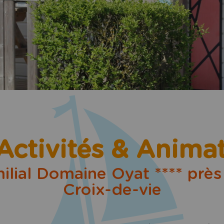
Activités & Anima
lial Domaine Oyat **** près 
Croix-de-vie