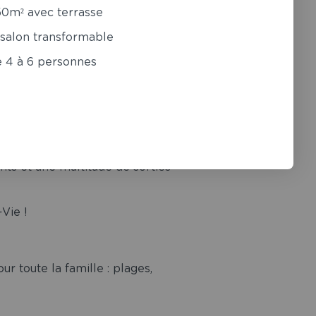
50m² avec terrasse
 salon transformable
e 4 à 6 personnes
n à venir !
tes les semaines, et d’animateurs
nts et une multitude de sorties
Vie !
ur toute la famille : plages,