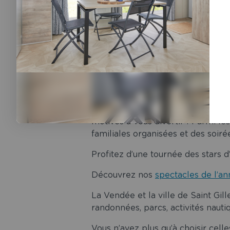
Profitez de
nouvelles activités
dan
Dès les premiers jours d’avril vo
motivés à vous divertir ! Parmi le
familiales organisées et des soiré
Profitez d’une tournée des stars 
Découvrez nos
spectacles de l’a
La Vendée et la ville de Saint Gill
randonnées, parcs, activités nauti
Vous n’avez plus qu’à choisir cel