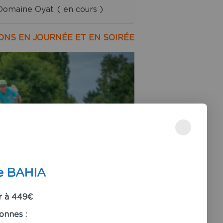
Domaine Oyat. ( en cours )
ONS EN JOURNÉE ET EN SOIRÉE
e BAHIA
r à 449€
onnes :