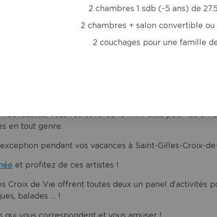
2 chambres 1 sdb (-5 ans) de 27.
2 chambres + salon convertible ou
2 couchages pour une famille d
s notre
camping à Saint Gilles Croix de Vie
pour la saiso
us profiterez d’un superbe planning d’animations pour tou
s nouveautés, vous retrouverez le mini-club pour les enfa
es en tout genre.
d’exception pendant vos vacances à Saint-Gilles-Croix-de-
nnée
et profitez de ces artistes !
es Croix de Vie offrent toutes deux un panel d’activités po
ques, balades … !
les qui vous correspondent et vous amuser !