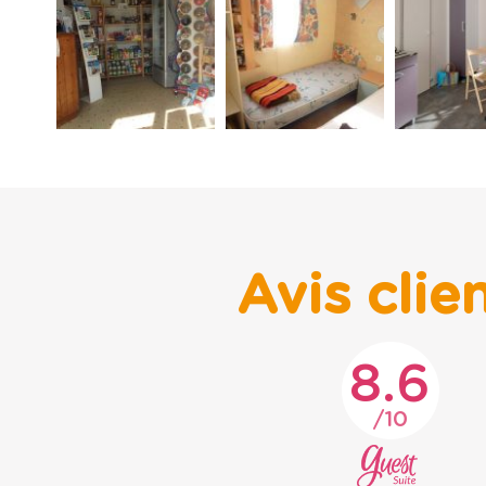
Avis clie
8.6
10