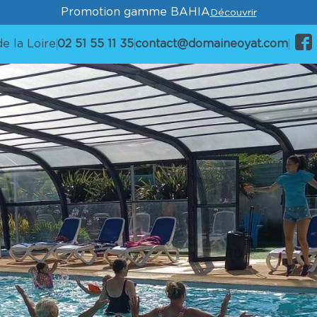
Promotion gamme BAHIA
Découvrir
e la Loire
02 51 55 11 35
contact@domaineoyat.com