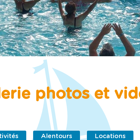
erie photos et vi
ivités
Alentours
Locations