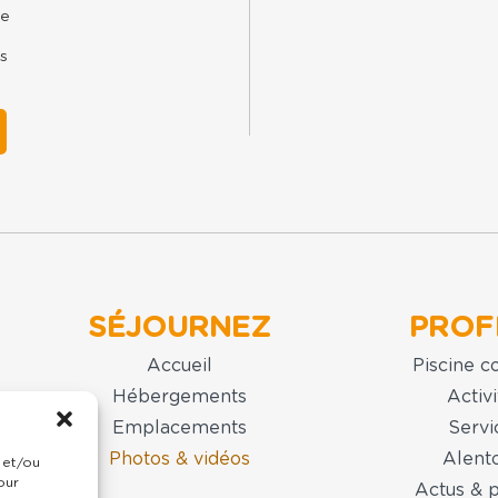
ne
s
SÉJOURNEZ
PROF
Accueil
Piscine c
Hébergements
Activi
Emplacements
Servi
Photos & vidéos
Alent
 et/ou
our
Actus & 