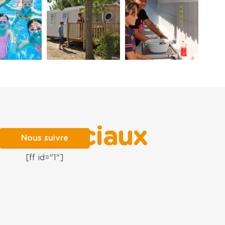
aux sociaux
Nous suivre
[ff id="1"]