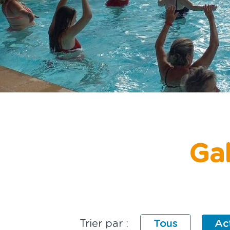
ix de Vie
hargements
ct & Accès
Gal
Trier par :
Tous
Act