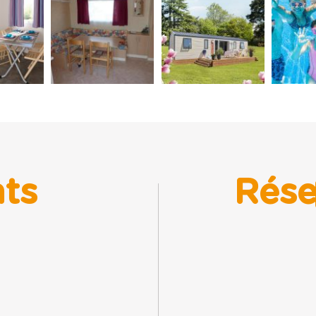
nts
Rése