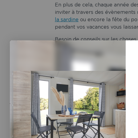
En plus de cela, chaque année des
inviter à travers des évènements
la sardine
ou encore la fête du po
pendant vos vacances vous laissan
Besoin de conseils sur les choses
demander conseil directement a
besoins.