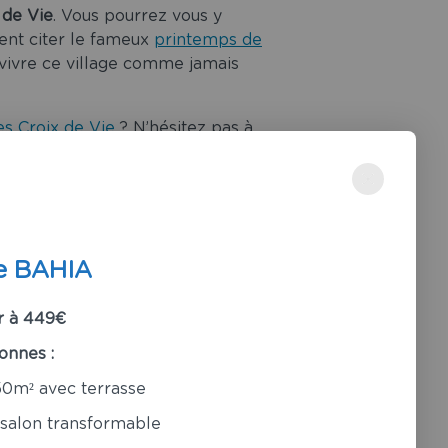
 de Vie
. Vous pourrez vous y
ent citer le fameux
printemps de
 vivre ce village comme jamais
es Croix de Vie
? N’hésitez pas à
 saurons nous adapter à vos
e BAHIA
r à 449€
onnes :
50m² avec terrasse
 salon transformable