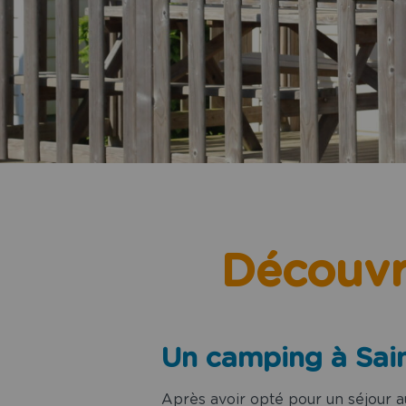
ix de Vie
hargements
ct & Accès
Découvri
Un camping à Saint
Après avoir opté pour un séjour 