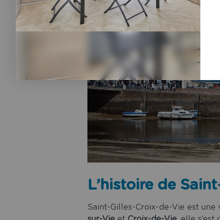
L’histoire de Saint
Saint-Gilles-Croix-de-Vie est un
sur-Vie
et
Croix-de-Vie
, elle s’es