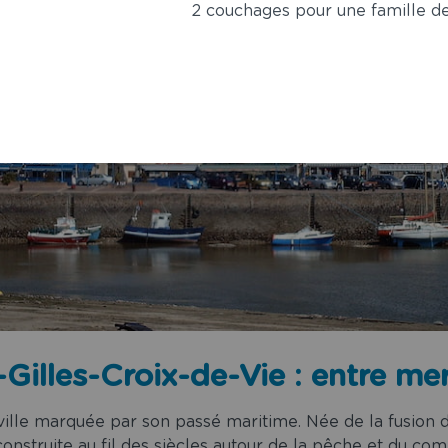
2 couchages pour une famille d
-Gilles-Croix-de-Vie : entre mer
e ville marquée par son passé maritime. Née de la fusio
t construite au fil des siècles autour de la pêche et du