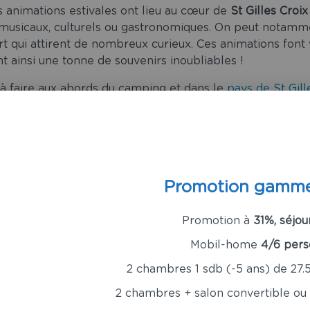
 animations estivales ont lieu au cœur de
St Gilles Croix
 musicaux, culturels ou gastronomiques. On peut notamm
rt qui attirent de nombreux curieux. Ces animations font
t ainsi une tonne de souvenirs inoubliables !
 à faire aux abords du camping et dans le
pays de St Gill
u
camping à proximité de Saint-Gilles-croix-de-vie
, nous
Promotion gamm
Promotion à
31%, séjou
Mobil-home
4/6 pers
2 chambres 1 sdb (-5 ans) de 27.
2 chambres + salon convertible ou