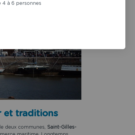
e 4 à 6 personnes
 et traditions
n de deux communes,
Saint-Gilles-
 commerce maritime. Longtemps