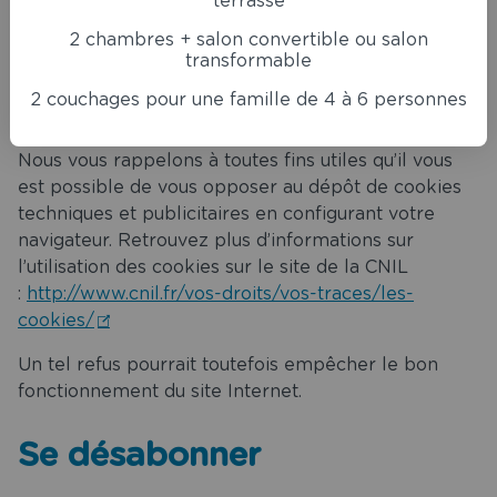
terrasse
cookie permettant de mesurer le nombre de visites
, le nombre de pages vues et l’activité des visiteurs.
2 chambres + salon convertible ou salon
transformable
Votre adresse IP est également collectée pour
déterminer la ville depuis laquelle vous vous
2 couchages pour une famille de 4 à 6 personnes
connectez.
Nous vous rappelons à toutes fins utiles qu’il vous
est possible de vous opposer au dépôt de cookies
techniques et publicitaires en configurant votre
navigateur. Retrouvez plus d’informations sur
l’utilisation des cookies sur le site de la CNIL
:
http://www.cnil.fr/vos-droits/vos-traces/les-
cookies/
Un tel refus pourrait toutefois empêcher le bon
fonctionnement du site Internet.
Se désabonner