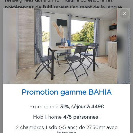
renseignées dans un formulaire ou encore les
préférences de l’utilisateur s’agissant de la langue
ou de la présentation d’un site internet, lorsque de
telles options sont disponibles.
Les cookies publicitaires peuvent être créés non
seulement par le site internet sur lequel l’utilisateur
navigue, mais également par d’autres sites internet
diffusant des publicités, annonces, widgets ou autres
éléments sur la page affichée. Ces cookies peuvent
notamment être utilisés pour effectuer de la
publicité ciblée, c’est-à-dire de la publicité
déterminée en fonction de la navigation de
l’utilisateur.
Promotion gamme BAHIA
Nous utilisons des cookies techniques et des
Promotion à
31%, séjour à 449€
cookies publicitaires.
Mobil-home
4/6 personnes :
Nous utilisons Google Analytics qui est un outil
2 chambres 1 sdb (-5 ans) de 27.50m² avec
statistique d’analyse d’audience qui génère un