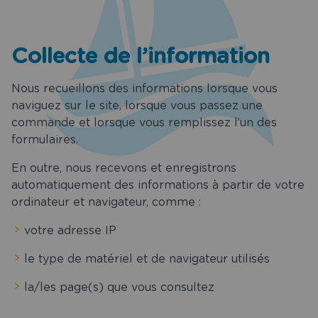
t restaurant
Services
Collecte de l’information
es spéciales
Nous recueillons des informations lorsque vous
Tourisme
naviguez sur le site, lorsque vous passez une
commande et lorsque vous remplissez l’un des
uvrir Saint
formulaires.
les Croix de
Vie
En outre, nous recevons et enregistrons
automatiquement des informations à partir de votre
ion de salle
ordinateur et navigateur, comme :
aint Gilles
oix de Vie
votre adresse IP
le type de matériel et de navigateur utilisés
chargements
la/les page(s) que vous consultez
act & Accès