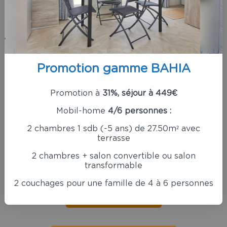
Avis clients
8.6
Promotion gamme BAHIA
10
Promotion à
31%, séjour à 449€
Camping Paradis le Domaine
Mobil-home
4/6 personnes :
Oyat
Note moyenne sur
800
avis
2 chambres 1 sdb (-5 ans) de 27.50m² avec
terrasse
2 chambres + salon convertible ou salon
transformable
2 couchages pour une famille de 4 à 6 personnes
Voir tous les avis