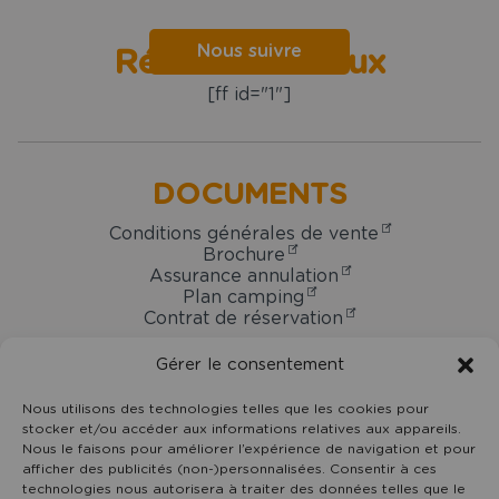
Nous suivre
Réseaux sociaux
[ff id="1"]
DOCUMENTS
Conditions générales de vente
Brochure
Assurance annulation
Plan camping
Contrat de réservation
Gérer le consentement
Nous utilisons des technologies telles que les cookies pour
Camping
stocker et/ou accéder aux informations relatives aux appareils.
Domaine
Nous le faisons pour améliorer l’expérience de navigation et pour
Oyat
7 rue du Centre -
85800
Le Fenouiller
afficher des publicités (non-)personnalisées. Consentir à ces
technologies nous autorisera à traiter des données telles que le
Vendée Pays de la Loire