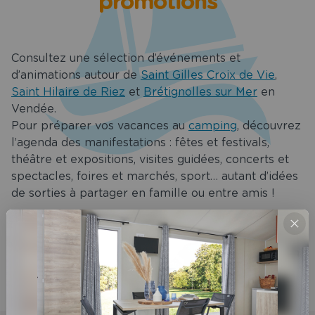
promotions
t restaurant
Services
Consultez une sélection d’événements et
es spéciales
d’animations autour de
Saint Gilles Croix de Vie
,
Saint Hilaire de Riez
et
Brétignolles sur Mer
en
Tourisme
Vendée.
Pour préparer vos vacances au
camping
, découvrez
uvrir Saint
l’agenda des manifestations : fêtes et festivals,
les Croix de
théâtre et expositions, visites guidées, concerts et
Vie
spectacles, foires et marchés, sport… autant d’idées
de sorties à partager en famille ou entre amis !
ion de salle
aint Gilles
Pour ne rien manquer des grands rendez-vous en
oix de Vie
Vendée, consultez le site de l’Office de Tourisme du
Pays de Saint Gilles Croix de Vie.
chargements
Aucune actualité.
act & Accès