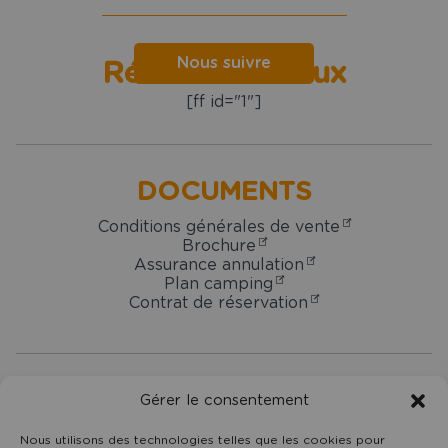
Nous suivre
Réseaux sociaux
[ff id="1"]
DOCUMENTS
Conditions générales de vente
Brochure
Assurance annulation
Plan camping
Contrat de réservation
Camping
Gérer le consentement
Domaine
Oyat
7 rue du Centre -
85800
Le Fenouiller
Nous utilisons des technologies telles que les cookies pour