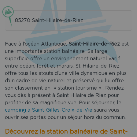
t restaurant
Services
85270 Saint-Hilaire-de-Riez
es spéciales
Face à l’océan Atlantique,
Saint-Hilaire-de-Riez
est
Tourisme
une importante station balnéaire. Sa large
superficie offre un environnement naturel varié
uvrir Saint
les Croix de
entre océan, forêt et marais. St-Hilaire-de-Riez
Vie
offre tous les atouts d’une ville dynamique en plus
d’un cadre de vie naturel et préservé qui lui offre
ion de salle
son classement en » station tourisme « . Rendez-
aint Gilles
vous dès à présent à Saint Hilaire de Riez pour
oix de Vie
profiter de sa magnifique vue. Pour séjourner, le
camping à Saint-Gilles-Croix-de-Vie
saura vous
chargements
ouvrir ses portes pour un séjour hors du commun.
act & Accès
Découvrez la station balnéaire de Saint-