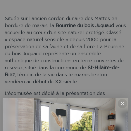
Située sur l’ancien cordon dunaire des Mattes en
bordure de marais, la
Bourrine du bois Juquaud
vous
accueille au cœur d’un site naturel protégé. Classé
« espace naturel sensible » depuis 2000 pour la
préservation de sa faune et de sa flore. La Bourrine
du bois Juquaud représente un ensemble
authentique de constructions en terre couvertes de
roseaux, situé dans la commune de
St-Hilaire-de-
Riez
, témoin de la vie dans le marais breton
vendéen au début du XX siècle.
L’écomusée est dédié à la présentation des
coutumes des pays maraîchins du nord-ouest de la
e
e
Vendée entre le XIX
et le XX
siècle.
Venez donc vous plonger au cœur de ce village
pittoresque pour vivre au rythme du XIXᵉ et XXᵉ