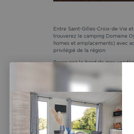
Entre Saint-Gilles-Croix-de-Vie e
trouverez le camping Domaine O
homes et emplacements) avec ac
privilégié de la région.
Parcourez le bord de mer vendée
pittoresque de Saint Gilles Croix 
genre.
Location de mobil-hom
Le camping Domaine Oyat, un camp
accueille pour des vacances convi
nombreuses
locations
. Vous pour
amoureux du camping, quant à eux,