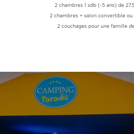
iez le calme des lieux !
2 chambres 1 sdb (-5 ans) de 27.
ndée
permet aussi d’accueillir les camping-caristes.
2 chambres + salon convertible ou
 ses
mobil-homes
vous offrent un accès direct à
Saint Gil
2 couchages pour une famille d
 une cité maritime tout au long de l’année et un lieu conv
ables au camping Domaine Oyat. Le camping se trouve d
gion exceptionnelle et vivante qui saura vous conquérir.
mmune pendant vos
vacances vendéennes
. Nous proposo
nt accessibles pour les fauteuils (sanitaires PMR).