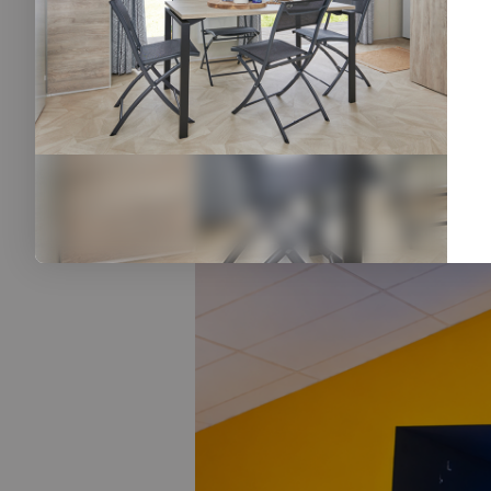
camping. Ils pourront ainsi appréc
Notre
aire de camping car en Ve
La position de l’établissement et
voile et de la plaisance est aussi
aujourd’hui des vacances inoubli
de-Vie.
Lui-même au cœur d’une ré
attend dans cette charmante co
besoin et toutes nos structures so