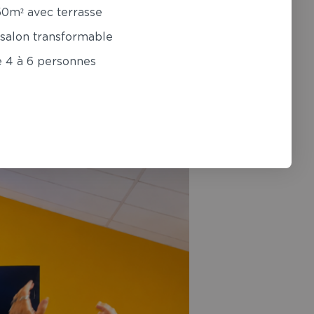
50m² avec terrasse
 salon transformable
les Croix de Vie
. Ce haut lieu de la
e 4 à 6 personnes
ivial au bord de mer. Vivez dès
ans le pays de
Saint-Gilles-Croix-
 Venez vite découvrir ce qui vous
ns aussi un logement PMR si