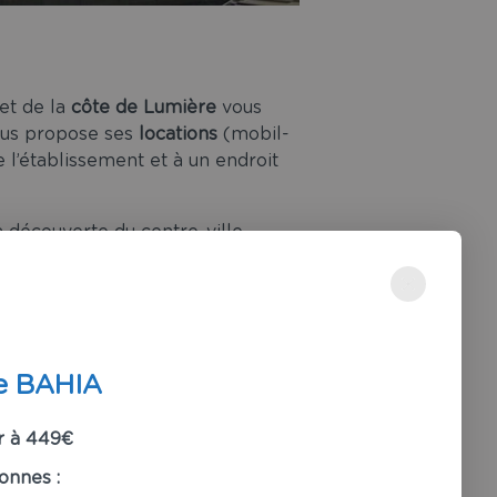
 et de la
côte de Lumière
vous
us propose ses
locations
(mobil-
 l’établissement et à un endroit
a découverte du centre-ville
de plaisance
et activités en tout
 Gilles Croix de Vie
e BAHIA
t Gilles Croix de Vie
, vous
 4 km de la plage, profitez de
r à 449€
es, en famille ou entre amis. Les
onnes :
un des 6
emplacements
de