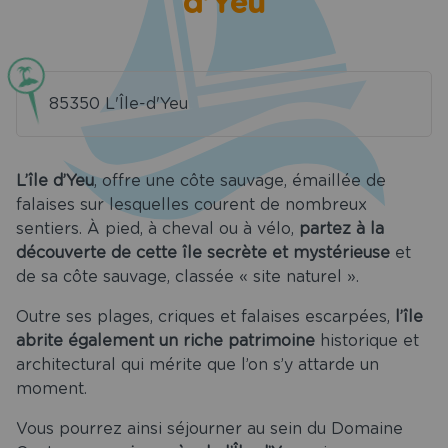
d’Yeu
t restaurant
Services
es spéciales
85350 L'Île-d'Yeu
Tourisme
L’île d’Yeu
, offre une côte sauvage, émaillée de
uvrir Saint
falaises sur lesquelles courent de nombreux
les Croix de
sentiers. À pied, à cheval ou à vélo,
partez à la
Vie
découverte de cette île secrète et mystérieuse
et
de sa côte sauvage, classée « site naturel ».
ion de salle
aint Gilles
Outre ses plages, criques et falaises escarpées,
l’île
oix de Vie
abrite également un riche patrimoine
historique et
architectural qui mérite que l’on s’y attarde un
chargements
moment.
act & Accès
Vous pourrez ainsi séjourner au sein du Domaine