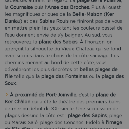
sableuses attirant le regard. La
plage de la Pulante
,
la
Gournaise
puis l’
Anse des Broches
. Plus à l’ouest,
les magnifiques criques de la
Belle-Maison (Ker
Daniau)
et des
Sables Rouis
ne finiront pas de vous
en mettre plein les yeux tant les couleurs pastel de
l’eau donnent envie de s’y baigner. Au sud, vous
retrouverez la
plage des Sabias
. À l’horizon, on
aperçoit la silhouette du Vieux-Château qui se fond
avec succès dans le chaos de la côte sauvage. Les
chemins menant au bord de cette côte, vous
dévoileront les plus discrètes et
belles plages de
l’île
telle que la
plage des Fontaines
ou la
plage des
Soux
.
À proximité de Port-Joinville
, c’est la
plage de
Ker Châlon
qui a été le théâtre des premiers bains
de mer au début du XXᵉ siècle. Une succession de
plages dessine la côte est :
plage des Sapins
, plage
du Marais Salé, plage des Conches. Fidèle à
l’image