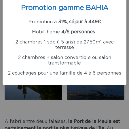
Promotion gamme BAHIA
Promotion à
31%, séjour à 449€
Mobil-home
4/6 personnes :
2 chambres 1 sdb (-5 ans) de 27.50m² avec
terrasse
2 chambres + salon convertible ou salon
transformable
2 couchages pour une famille de 4 à 6 personnes
À l’abri entre deux falaises
, le Port de la Meule est
certainement le port le plus typique de l’île
. Au