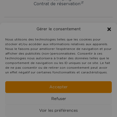
Contrat de réservation
Camping
Gérer le consentement
Domaine
Oyat
7 rue du Centre -
85800
Le Fenouiller
Nous utilisons des technologies telles que les cookies pour
stocker et/ou accéder aux informations relatives aux appareils.
Vendée Pays de la Loire
Nous le faisons pour améliorer l’expérience de navigation et pour
02 51 55 11 35
afficher des publicités (non-)personnalisées. Consentir à ces
contact@domaineoyat.com
technologies nous autorisera à traiter des données telles que le
comportement de navigation ou les ID uniques sur ce site. Le fait
de ne pas consentir ou de retirer son consentement peut avoir
un effet négatif sur certaines fonctonnalités et caractéristiques.
Accepter
©Copyright
2019 - 2026
Camping Domaine Oyat
- Tous
droits réservés - Reproduction interdite | Réalisation :
Refuser
Francecom, Agence digitale
Voir les préférences
Mentions légales
Politique de confidentialité