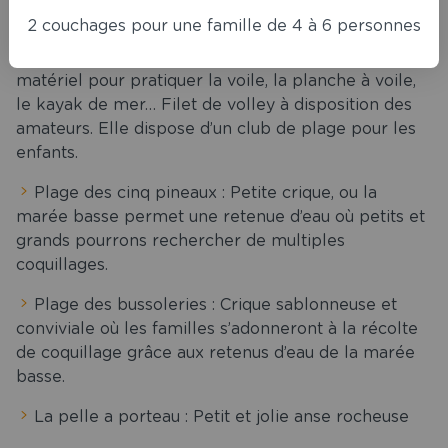
2 couchages pour une famille de 4 à 6 personnes
Grande plage de sion : Base nautique avec ses
stages et cours particuliers ou la location de
matériel pour pratiquer la voile, la planche à voile,
le kayak de mer… Filet de volley à disposition des
amateurs. Elle dispose d’un club de plage pour les
enfants.
Plage des cinq pineaux : Petite crique, ou la
marée basse permet une retenue d’eau où petits et
grands pourrons rechercher de multiples
coquillages.
Plage des bussoleries : Crique sablonneuse et
conviviale où les familles s’adonneront à la récolte
de coquillage grâce aux retenus d’eau de la marée
basse.
La pelle a porteau : Petit et jolie anse rocheuse