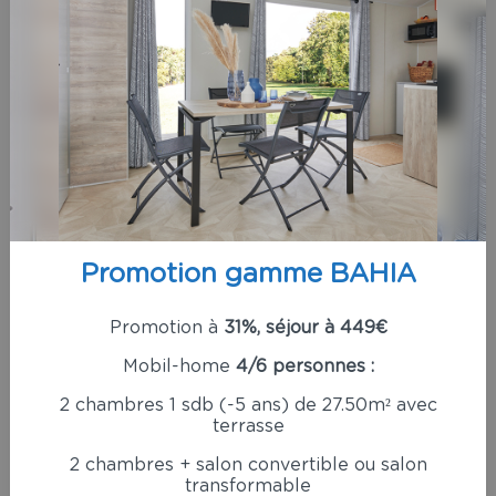
Plage des 60 bornes : Plage familiale emplie de
sable fin.
Plage des salins : Plage parfaite pour les adeptes
du naturisme.
Plage des becs : Très belle plage.
Plage des mouettes : Vous profiterez facilement
du sable vendéen sur cette plage.
Promotion gamme BAHIA
Plage de la pege : Plage spécialisée pour les
familles.
Promotion à
31%, séjour à 449€
Plage de la paree preneau : Très belle plage ou
Mobil-home
4/6 personnes :
la pratique du cerf-volant sera aisée grâce à son
2 chambres 1 sdb (-5 ans) de 27.50m² avec
exposition.
terrasse
Plage de riez : Un mix parfait entre jeux de
2 chambres + salon convertible ou salon
transformable
plages et activités pour les maîtres du vent.