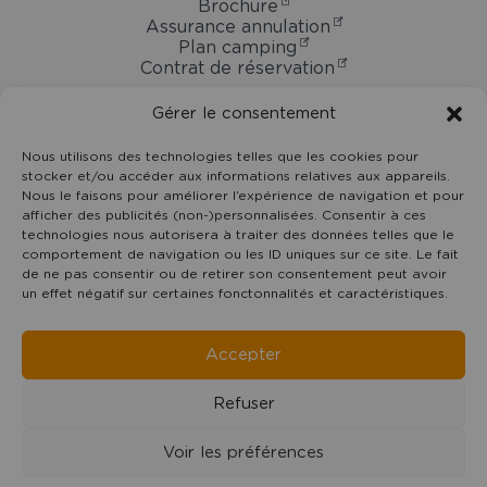
Brochure
Assurance annulation
Plan camping
Contrat de réservation
Gérer le consentement
Nous utilisons des technologies telles que les cookies pour
Camping
stocker et/ou accéder aux informations relatives aux appareils.
Domaine
Nous le faisons pour améliorer l’expérience de navigation et pour
Oyat
7 rue du Centre -
85800
Le Fenouiller
afficher des publicités (non-)personnalisées. Consentir à ces
technologies nous autorisera à traiter des données telles que le
Vendée Pays de la Loire
comportement de navigation ou les ID uniques sur ce site. Le fait
02 51 55 11 35
de ne pas consentir ou de retirer son consentement peut avoir
contact@domaineoyat.com
un effet négatif sur certaines fonctonnalités et caractéristiques.
Accepter
Refuser
©Copyright
2019 - 2026
Camping Domaine Oyat
- Tous
Voir les préférences
droits réservés - Reproduction interdite | Réalisation :
Francecom, Agence digitale