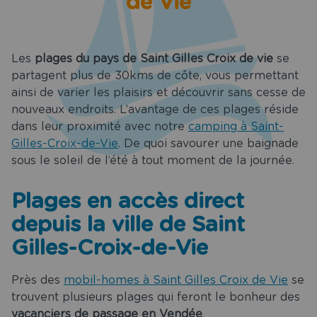
de Vie
t restaurant
Services
Les
plages du pays de Saint Gilles Croix de vie
se
es spéciales
partagent plus de 30kms de côte, vous permettant
ainsi de varier les plaisirs et découvrir sans cesse de
Tourisme
nouveaux endroits. L’avantage de ces plages réside
dans leur proximité avec notre
camping à Saint-
uvrir Saint
Gilles-Croix-de-Vie
. De quoi savourer une baignade
les Croix de
sous le soleil de l’été à tout moment de la journée.
Vie
Plages en accès direct
ion de salle
aint Gilles
depuis la ville de Saint
oix de Vie
Gilles-Croix-de-Vie
chargements
Près des
mobil-homes à Saint Gilles Croix de Vie
se
act & Accès
trouvent plusieurs plages qui feront le bonheur des
vacanciers de passage en Vendée
.