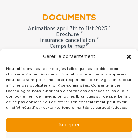
DOCUMENTS
Animations april 7th to 11st 2025
Brochure
Insurance cancellation
Campsite map
Booking contract
Gérer le consentement
Nous utilisons des technologies telles que les cookies pour
stocker et/ou accéder aux informations relatives aux appareils.
Domaine
Nous le faisons pour améliorer l’expérience de navigation et pour
afficher des publicités (non-)personnalisées. Consentir à ces
Oyat
technologies nous autorisera à traiter des données telles que le
campsite
7 rue du Centre -
85800
Le Fenouiller
comportement de navigation ou les ID uniques sur ce site. Le fait
Vendée Pays de la Loire
de ne pas consentir ou de retirer son consentement peut avoir
un effet négatif sur certaines fonctonnalités et caractéristiques.
02 51 55 11 35
contact@domaineoyat.com
Accepter