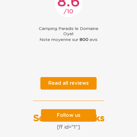
8.6
10
Camping Paradis le Domaine
Oyat
Note moyenne sur
800
avis
Read all reviews
Follow us
Social networks
[ff id="1"]