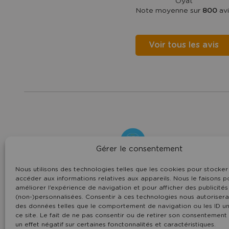
Oyat
Note moyenne sur
800
avi
Voir tous les avis
Camping
Domaine
Gérer le consentement
Oyat
7 rue du Centre -
85800
Le Fenouiller
Nous utilisons des technologies telles que les cookies pour stocker
Vendée Pays de la Loire
accéder aux informations relatives aux appareils. Nous le faisons p
02 51 55 11 35
améliorer l’expérience de navigation et pour afficher des publicités
contact@domaineoyat.com
(non-)personnalisées. Consentir à ces technologies nous autorisera 
des données telles que le comportement de navigation ou les ID un
ce site. Le fait de ne pas consentir ou de retirer son consentement
un effet négatif sur certaines fonctonnalités et caractéristiques.