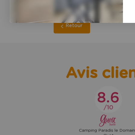
libérer les célèbres chevaliers de
Retour
Avis clie
8.6
10
Camping Paradis le Domai