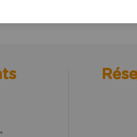
 la Table ronde.
nts
Rése
ne