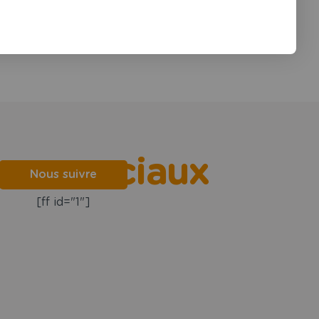
aux sociaux
Nous suivre
[ff id="1"]