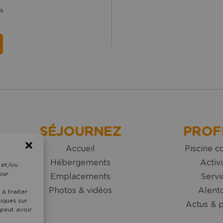
s
SÉJOURNEZ
PROF
Accueil
Piscine c
Hébergements
Activi
 et/ou
our
Emplacements
Servi
Photos & vidéos
Alent
à traiter
iques sur
Actus & 
 peut avoir