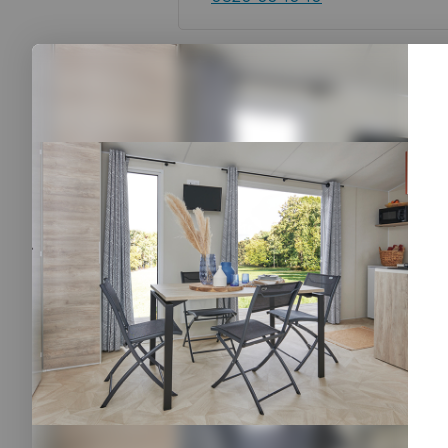
Lors de vos vacances au Domaine
Puy du Fou
en Vendée et assist
spectacles quotidiens ainsi qu’à la
A 1h15 du camping, le Puy du Fou 
Passez une journée inoubliable en
d’attractions propose tout au long
spectacles grandioses.
A ne pas manquer : les différentes
historiques scénarisées. Chacunes
sur des événements réalistes.
L’Épée du Roi Arthur (2025) : da
épique repoussant les limites du s
devra affronter les épreuves les p