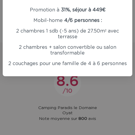
Promotion à
31%, séjour à 449€
Mobil-home
4/6 personnes :
Retour
2 chambres 1 sdb (-5 ans) de 27.50m² avec
terrasse
2 chambres + salon convertible ou salon
transformable
Avis clients
2 couchages pour une famille de 4 à 6 personnes
8.6
10
Camping Paradis le Domaine
Oyat
Note moyenne sur
800
avis