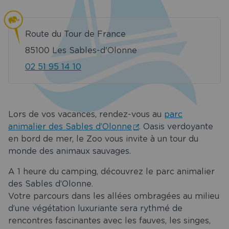
t restaurant
Services
Route du Tour de France
es spéciales
85100 Les Sables-d'Olonne
02 51 95 14 10
Tourisme
uvrir Saint
les Croix de
Lors de vos vacances, rendez-vous au
parc
Vie
animalier des Sables d’Olonne
. Oasis verdoyante
en bord de mer, le Zoo vous invite à un tour du
ion de salle
monde des animaux sauvages.
aint Gilles
oix de Vie
A 1 heure du camping, découvrez le parc animalier
des Sables d’Olonne.
chargements
Votre parcours dans les allées ombragées au milieu
d’une végétation luxuriante sera rythmé de
act & Accès
rencontres fascinantes avec les fauves, les singes,