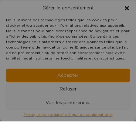
Gérer le consentement
Nous utilisons des technologies telles que les cookies pour
Camping
stocker et/ou accéder aux informations relatives aux appareils.
Domaine
Nous le faisons pour améliorer l’expérience de navigation et pour
Oyat
7 rue du Centre -
85800
Le Fenouiller
afficher des publicités (non-)personnalisées. Consentir à ces
technologies nous autorisera à traiter des données telles que le
Vendée Pays de la Loire
comportement de navigation ou les ID uniques sur ce site. Le fait
02 51 55 11 35
de ne pas consentir ou de retirer son consentement peut avoir
contact@domaineoyat.com
un effet négatif sur certaines fonctonnalités et caractéristiques.
Accepter
Refuser
©Copyright
2019 - 2026
Camping Domaine Oyat
- Tous
Voir les préférences
droits réservés - Reproduction interdite | Réalisation :
Francecom, Agence digitale
Politique de cookies
Politique de confidentialité
Mentions légales
Politique de confidentialité
Données personnelles