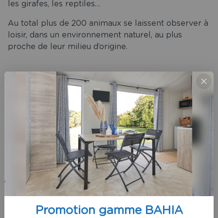
les girafes, les reptiles…
Au total plus de 200 animaux se laissent observer à
loisir, dans un environnement naturel, au plus
proche de leur milieu d’origine.
A voir / à faire : tous les jours, d’avril à septembre,
assister au repas des loutres, pandas, manchots,
vautours et autres loups.
Ouvert tous les jours des vacances de février aux
vacances de la Toussaint.
Du 1er/10 au 25/10 : de 13h30 à 18h30
Vacances de la Toussaint : 13h30 à 18h
Si vous cherchez une
location de mobil home près
des Sables d’Olonne
, contactez le camping au 02 51
Promotion gamme BAHIA
55 11 35.